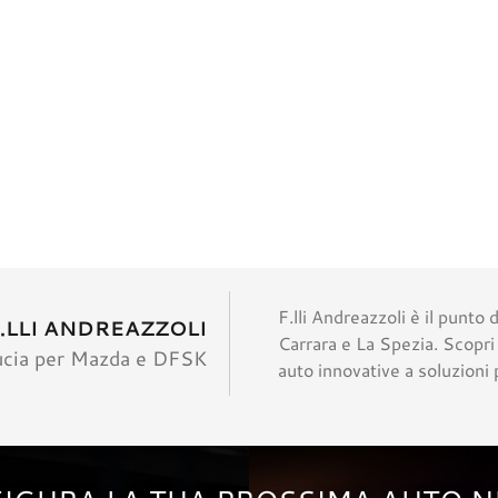
F.lli Andreazzoli è il punto
.LLI ANDREAZZOLI
Carrara e La Spezia. Scopr
ducia per Mazda e DFSK
auto innovative a soluzioni p