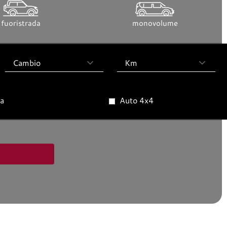
fuoristrada
monovolume
Cambio
Km
sa
Auto 4x4