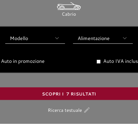
Cabrio
Modello
Alimentazione
Auto in promozione
Auto IVA inclu
SCOPRI I
7
RISULTATI
edit
Ricerca testuale